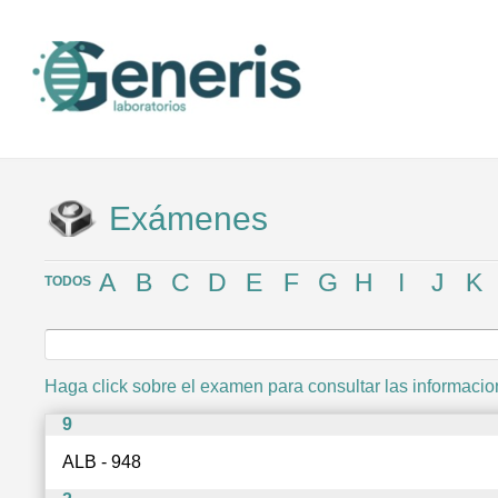
Exámenes
A
B
C
D
E
F
G
H
I
J
K
TODOS
Haga click sobre el examen para consultar las informaci
9
ALB - 948