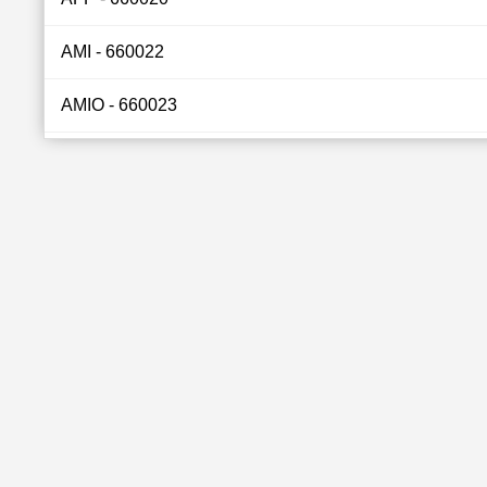
AMI - 660022
AMIO - 660023
ATBGC1 - 660035
ASMA - 660042
DNAAC - 660049
ASTO - 660051
AMA - 660055
FAN - 660056
AS - 660059